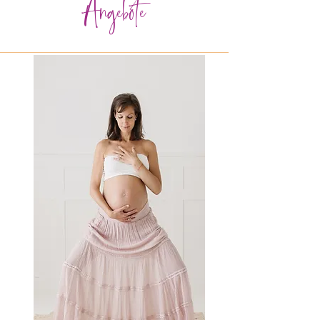
Angebote